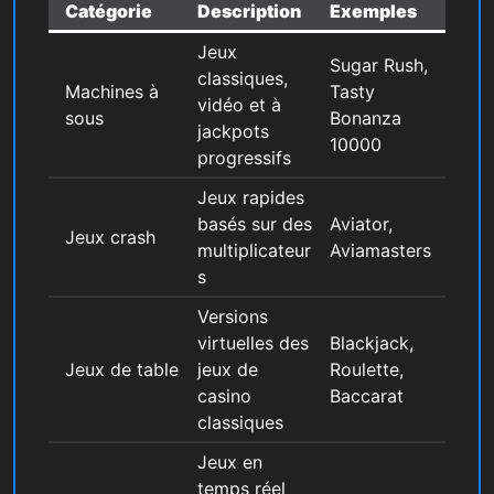
Catégorie
Description
Exemples
Jeux
Sugar Rush,
classiques,
Machines à
Tasty
vidéo et à
sous
Bonanza
jackpots
10000
progressifs
Jeux rapides
basés sur des
Aviator,
Jeux crash
multiplicateur
Aviamasters
s
Versions
virtuelles des
Blackjack,
Jeux de table
jeux de
Roulette,
casino
Baccarat
classiques
Jeux en
temps réel