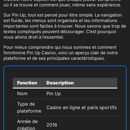
où il se trouve et comment jouer, même sans expérience.
Sur Pin Up, tout est pensé pour être simple. La navigation
est fluide, les menus sont organisés et les informations
importantes sont faciles à trouver. Nous savons que trop de
textes compliqués peuvent décourager. C’est pourquoi
nous allons droit à l’essentiel.
Pour mieux comprendre qui nous sommes et comment
fonctionne Pin Up Casino, voici un aperçu clair de notre
plateforme et de ses principales caractéristiques.
Fonction
Description
Nom
Pin Up
Type de
Casino en ligne et paris sportifs
plateforme
Année de
2016
création