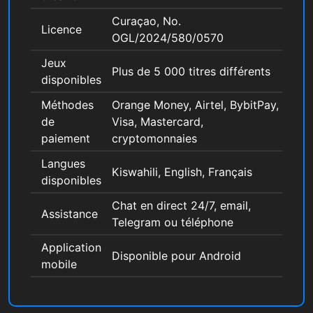
Curaçao, No.
Licence
OGL/2024/580/0570
Jeux
Plus de 5 000 titres différents
disponibles
Méthodes
Orange Money, Airtel, BybitPay,
de
Visa, Mastercard,
paiement
cryptomonnaies
Langues
Kiswahili, English, Français
disponibles
Chat en direct 24/7, email,
Assistance
Telegram ou téléphone
Application
Disponible pour Android
mobile